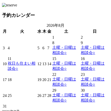
予約カレンダー
2026年8月
月
火
水
木
金
土
日
1
2
8
9
土曜・日曜は
土曜・日曜は
3
4
5
6
7
相談会
○
相談会
○
11
15
16
祝日も住まい相
土曜・日曜は
土曜・日曜は
10
12
13
14
談会
○
相談会
○
相談会
○
22
23
土曜・日曜は
土曜・日曜は
17
18
19
20
21
相談会
○
相談会
○
29
30
土曜・日曜は
土曜・日曜は
24
25
26
27
28
相談会
○
相談会
○
31