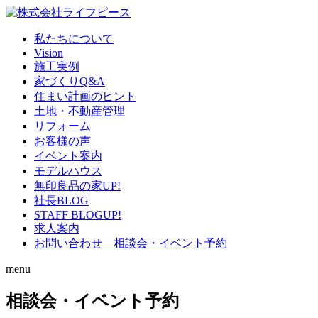
私たちについて
Vision
施工実例
家づくりQ&A
住まい計画のヒント
土地・不動産管理
リフォーム
お客様の声
イベント案内
モデルハウス
無印良品の家
UP!
社長BLOG
STAFF BLOG
UP!
求人案内
お問い合わせ 相談会・イベント予約
menu
相談会・イベント予約