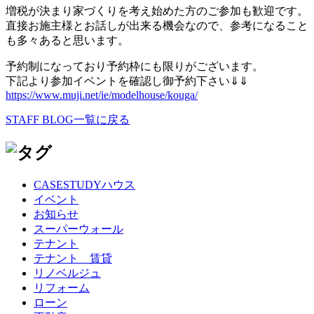
増税が決まり家づくりを考え始めた方のご参加も歓迎です。
直接お施主様とお話しが出来る機会なので、参考になること
も多々あると思います。
予約制になっており予約枠にも限りがございます。
下記より参加イベントを確認し御予約下さい⇓⇓
https://www.muji.net/ie/modelhouse/kouga/
STAFF BLOG一覧に戻る
CASESTUDYハウス
イベント
お知らせ
スーパーウォール
テナント
テナント 賃貸
リノベルジュ
リフォーム
ローン