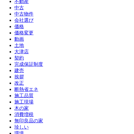
不動産
中古
中古物件
会社選び
価格
価格変更
動画
土地
大津店
契約
完成保証制度
建売
挨拶
改正
断熱省エネ
施工品質
施工現場
木の家
消費増税
無印良品の家
珍しい
環境