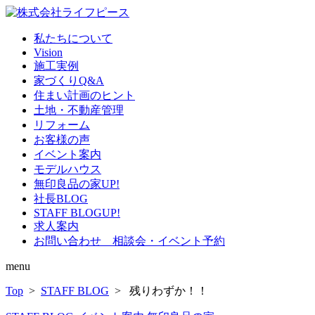
私たちについて
Vision
施工実例
家づくりQ&A
住まい計画のヒント
土地・不動産管理
リフォーム
お客様の声
イベント案内
モデルハウス
無印良品の家
UP!
社長BLOG
STAFF BLOG
UP!
求人案内
お問い合わせ 相談会・イベント予約
menu
Top
>
STAFF BLOG
> 残りわずか！！