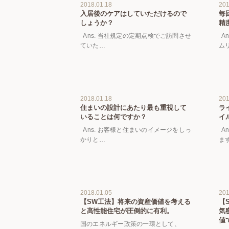
2018.01.18
201
入居後のケアはしていただけるので
毎
しょうか？
精
Ans. 当社規定の定期点検でご訪問させ
A
ていた…
ム
2018.01.18
201
住まいの設計にあたり最も重視して
ラ
いることは何ですか？
イ
Ans. お客様と住まいのイメージをしっ
A
かりと…
ま
2018.01.05
201
【SW工法】将来の資産価値を考える
【
と高性能住宅が圧倒的に有利。
気
値
国のエネルギー政策の一環として、