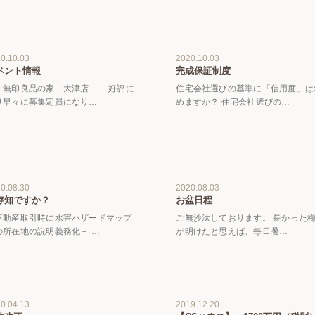
0.10.03
2020.10.03
ベント情報
完成保証制度
 無印良品の家 大津店 － 好評に
住宅会社選びの基準に「信用度」は
り早々に募集定員になり…
めますか？ 住宅会社選びの…
0.08.30
2020.08.03
存知ですか？
お盆日程
不動産取引時に水害ハザードマップ
ご無沙汰しております。 長かった
の所在地の説明義務化－ …
が明けたと思えば、毎日暑…
0.04.13
2019.12.20