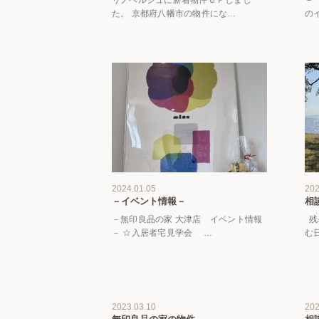
た。 京都府八幡市の物件にな…
の
2024.01.05
202
－イベント情報－
相
－無印良品の家 大津店 イベント情報
残
－ ☆入居者宅見学会 …
む
2023.03.10
202