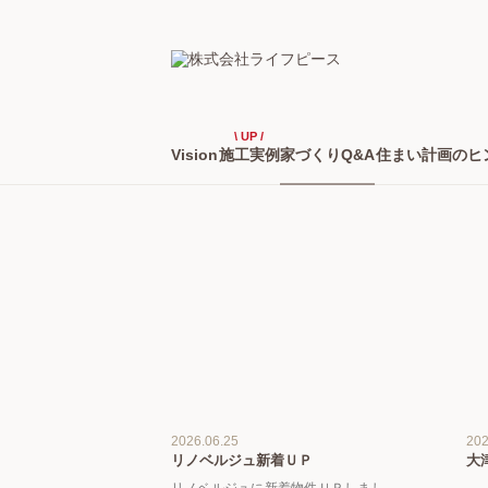
\ UP /
Vision
施工実例
家づくりQ&A
住まい計画のヒ
2026.06.25
202
リノベルジュ新着ＵＰ
大
リノベルジュに新着物件ＵＰしまし
－