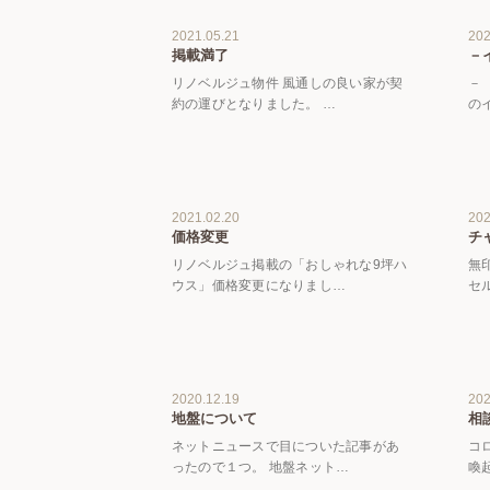
2021.05.21
202
掲載満了
－
リノベルジュ物件 風通しの良い家が契
－
約の運びとなりました。 …
の
2021.02.20
202
価格変更
チ
リノベルジュ掲載の「おしゃれな9坪ハ
無
ウス」価格変更になりまし…
セ
2020.12.19
202
地盤について
相
ネットニュースで目についた記事があ
コ
ったので１つ。 地盤ネット…
喚