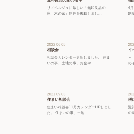
無印良品の家の物件
相
リノベルジュに珍しい「無印良品の
4
家 木の家」物件を掲載しまし…
制
2022.06.05
202
相談会
イ
相談会カレンダー更新しました。 住ま
－
いの事、土地の事、お金や…
の
2021.09.03
202
住まい相談会
税
住まい相談会11月カレンダーUPしまし
滋
た。 住まいの事、土地…
の