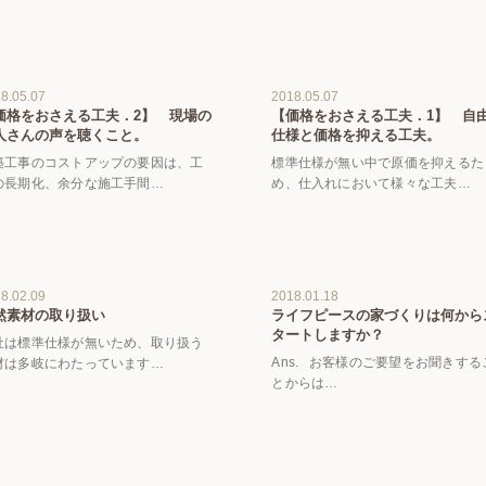
8.05.07
2018.05.07
価格をおさえる工夫．2】 現場の
【価格をおさえる工夫．1】 自
人さんの声を聴くこと。
仕様と価格を抑える工夫。
築工事のコストアップの要因は、工
標準仕様が無い中で原価を抑えるた
の長期化、余分な施工手間…
め、仕入れにおいて様々な工夫…
8.02.09
2018.01.18
然素材の取り扱い
ライフピースの家づくりは何から
タートしますか？
社は標準仕様が無いため、取り扱う
Ans. お客様のご要望をお聞きする
材は多岐にわたっています…
とからは…