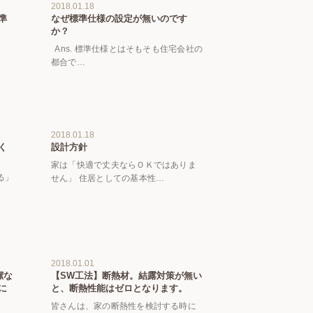
2018.01.18
準
なぜ標準仕様の設定が無いのです
か？
Ans. 標準仕様とはそもそも住宅会社の
都合で…
2018.01.18
く
設計方針
家は「快適で丈夫ならＯＫではありま
る」
せん」 住居としての基本性…
2018.01.01
潔な
【SW工法】断熱材。結露対策が無い
に
と、断熱性能はゼロとなります。
皆さんは、家の断熱性を検討する時に