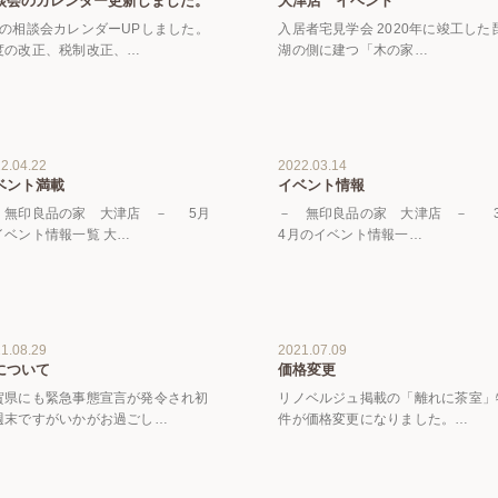
談会のカレンダー更新しました。
大津店 イベント
月の相談会カレンダーUPしました。
入居者宅見学会 2020年に竣工した
度の改正、税制改正、…
湖の側に建つ「木の家…
2.04.22
2022.03.14
ベント満載
イベント情報
 無印良品の家 大津店 － 5月
－ 無印良品の家 大津店 － 
イベント情報一覧 大…
4月のイベント情報一…
1.08.29
2021.07.09
について
価格変更
賀県にも緊急事態宣言が発令され初
リノベルジュ掲載の「離れに茶室」
週末ですがいかがお過ごし…
件が価格変更になりました。…