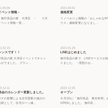
1.05.06
2021.04.01
イベント情報－
価格変更
 無印良品の家 大津店 － ５月
リノベルジュ掲載の「おしゃれな9
イベント情報一覧 …
ウス」価格変更になりまし…
1.02.15
2021.01.29
ャンスです！！
LINEはじめました
印良品の家 大津店イベントでキャン
無印良品の家で、LINEサービスが
ルがでました。 グラン…
りました。 ・理想のお…
0.12.11
2020.12.05
談会のカレンダー更新しました。
オープン
ロナの影響による住宅需要の減少の
今月3日に「無印良品 東京有明」
起材として、住宅ローン減…
OPENしました。 無印良…