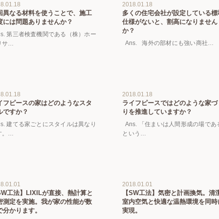
8.01.18
2018.01.18
回異なる材料を使うことで、施工
多くの住宅会社が設定している標
度には問題ありませんか？
仕様がないと、割高になりません
か？
ns. 第三者検査機関である（株）ホー
Ans. 海外の部材にも強い商社…
リサ…
8.01.18
2018.01.18
イフピースの家はどのようなスタ
ライフピースではどのような家づ
ルですか？
りを推進していますか？
ns. 建てる家ごとにスタイルは異なり
Ans. 「住まいは人間形成の場であ
す。…
という…
8.01.01
2018.01.01
SW工法】LIXILが直接、熱計算と
【SW工法】気密と計画換気。清
密測定を実施。我が家の性能が数
室内空気と快適な温熱環境を同時
で分かります。
実現。