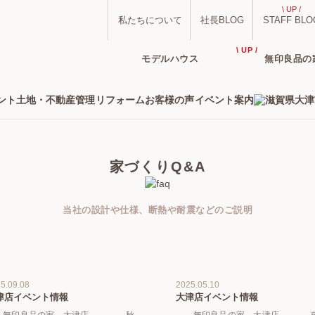
\ UP /
私たちについて
社長BLOG
STAFF BLO
\ UP /
モデルハウス
無印良品の
ント
土地・不動産管理
リフォーム
お客様の声
イベント案内
家づくりQ&A
当社の設計や仕様、断熱や耐震などのご説明
5.09.08
2025.05.10
津店イベント情報
大津店イベント情報
 無印良品の家 大津店 － 秋
－ 無印良品の家 大津店 － 