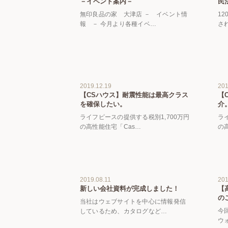
－イベント案内－
民
無印良品の家 大津店 － イベント情
1
報 － 今月より各種イベ…
さ
2019.12.19
201
【CSハウス】耐震性能は最高クラス
【
を確保したい。
介
ライフピースの提供する税別1,700万円
ラ
の高性能住宅「Cas…
の
2019.08.11
201
新しい会社資料が完成しました！
【
の
当社はウェブサイトを中心に情報発信
今
しているため、カタログなど…
ウ