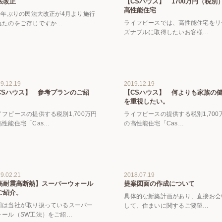
法改正
【CSハウス】 1700万円（税別
高性能住宅
20年ぶりの民法大改正が4月より施行
ライフピースでは、高性能住宅をリ
れたのをご存じですか…
ズナブルに取得したいお客様…
9.12.19
2019.12.19
CSハウス】 参考プランのご紹
【CSハウス】 何よりも家族の
。
を重視したい。
イフピースの提供する税別1,700万円
ライフピースの提供する税別1,700
高性能住宅「Cas…
の高性能住宅「Cas…
9.02.21
2018.07.19
高耐震高断熱】スーパーウォール
提案図面の作成について
ご紹介。
具体的な新築計画があり、直接お会
回は当社が取り扱っているスーパー
して、住まいに関するご要望…
ォール（SW工法）をご紹…