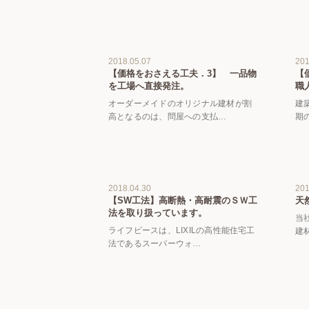
2018.05.07
201
【価格をおさえる工夫．3】 一品物
【
を工場へ直接発注。
職
オーダーメイドのオリジナル建材が割
建
高となるのは、問屋への支払…
期
2018.04.30
201
【SW工法】高断熱・高耐震のＳＷ工
天
法を取り扱っています。
当
ライフピースは、LIXILの高性能住宅工
建
法であるスーパーウォ…