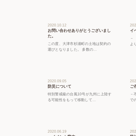
2020.10.12
202
お問い合わせありがとうございまし
イ
た。
－
この度、大津市杉浦町の土地は契約の
よ
運びとなりました。 多数の…
2020.09.05
202
防災について
ご
特別警戒級の台風10号が九州に上陸す
－
る可能性をもって移動して…
で
2020.06.19
202