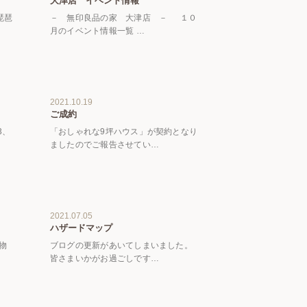
大津店 イベント情報
琵琶
－ 無印良品の家 大津店 － １０
月のイベント情報一覧 …
2021.10.19
ご成約
3、
「おしゃれな9坪ハウス」が契約となり
ましたのでご報告させてい…
2021.07.05
ハザードマップ
物
ブログの更新があいてしまいました。
皆さまいかがお過ごしです…