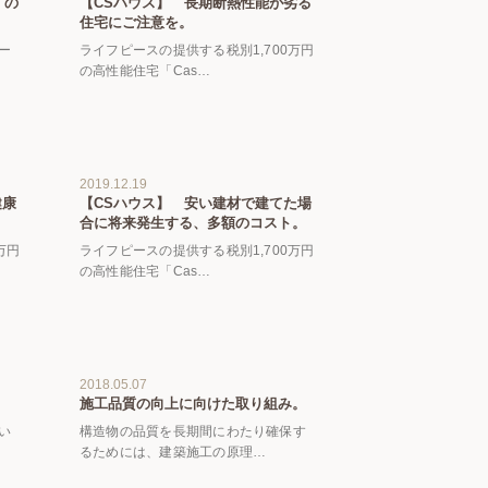
）の
【CSハウス】 長期断熱性能が劣る
住宅にご注意を。
ー
ライフピースの提供する税別1,700万円
の高性能住宅「Cas…
2019.12.19
健康
【CSハウス】 安い建材で建てた場
合に将来発生する、多額のコスト。
万円
ライフピースの提供する税別1,700万円
の高性能住宅「Cas…
2018.05.07
施工品質の向上に向けた取り組み。
い
構造物の品質を長期間にわたり確保す
るためには、建築施工の原理…