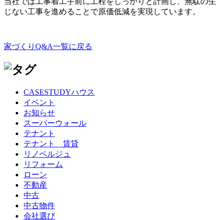
当社では工事着工手前に工程をしっかりと計画し、無駄の生
じない工事を進めることで原価低減を実現しています。
家づくりQ&A一覧に戻る
CASESTUDYハウス
イベント
お知らせ
スーパーウォール
テナント
テナント 賃貸
リノベルジュ
リフォーム
ローン
不動産
中古
中古物件
会社選び