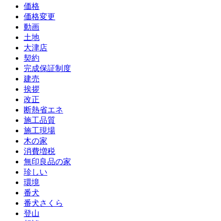
価格
価格変更
動画
土地
大津店
契約
完成保証制度
建売
挨拶
改正
断熱省エネ
施工品質
施工現場
木の家
消費増税
無印良品の家
珍しい
環境
番犬
番犬さくら
登山