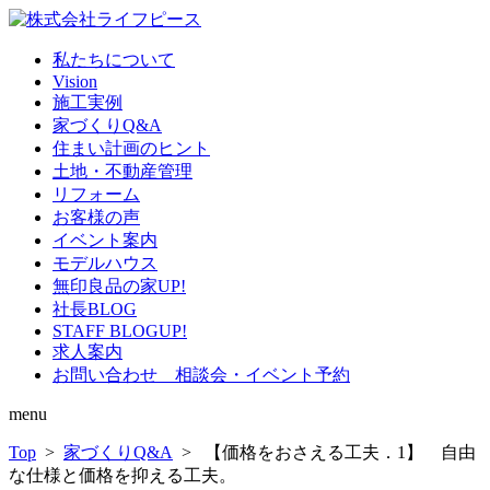
私たちについて
Vision
施工実例
家づくりQ&A
住まい計画のヒント
土地・不動産管理
リフォーム
お客様の声
イベント案内
モデルハウス
無印良品の家
UP!
社長BLOG
STAFF BLOG
UP!
求人案内
お問い合わせ 相談会・イベント予約
menu
Top
>
家づくりQ&A
> 【価格をおさえる工夫．1】 自由
な仕様と価格を抑える工夫。