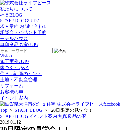
私たちについて
社長BLOG
STAFF BLOG
\ UP /
求人案内
お問い合わせ
相談会・イベント予約
モデルハウス
無印良品の家
\ UP /
Vision
施工実例
\ UP /
家づくりQ&A
住まい計画のヒント
土地・不動産管理
リフォーム
お客様の声
イベント案内
Top
>
STAFF BLOG
> 20日限定の見学会！！
STAFF BLOG
イベント案内
無印良品の家
2019.01.12
20日限定の見学会！！