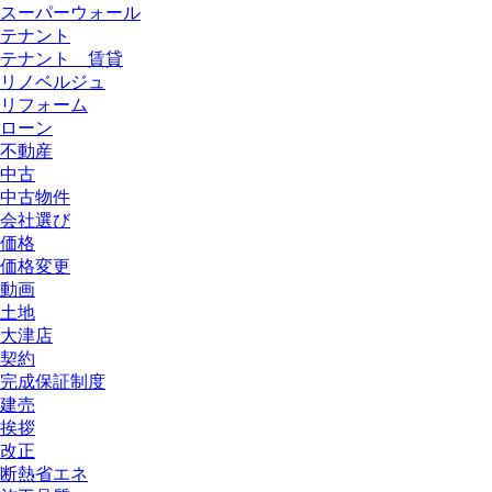
スーパーウォール
テナント
テナント 賃貸
リノベルジュ
リフォーム
ローン
不動産
中古
中古物件
会社選び
価格
価格変更
動画
土地
大津店
契約
完成保証制度
建売
挨拶
改正
断熱省エネ