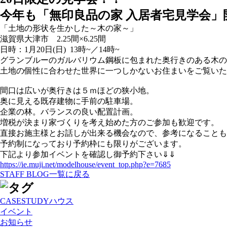
今年も「無印良品の家 入居者宅見学会」
「土地の形状を生かした～木の家～」
滋賀県大津市 2.25間×6.25間
日時：1月20日(日) 13時~／14時~
グランブルーのガルバリウム鋼板に包まれた奥行きのある木の
土地の個性に合わせた世界に一つしかないお住まいをご覧いた
間口は広いが奥行きは５ｍほどの狭小地。
奥に見える既存建物に手前の駐車場。
企業の林。バランスの良い配置計画。
増税が決まり家づくりを考え始めた方のご参加も歓迎です。
直接お施主様とお話しが出来る機会なので、参考になることも
予約制になっており予約枠にも限りがございます。
下記より参加イベントを確認し御予約下さい⇓⇓
https://ie.muji.net/modelhouse/event_top.php?e=7685
STAFF BLOG一覧に戻る
CASESTUDYハウス
イベント
お知らせ