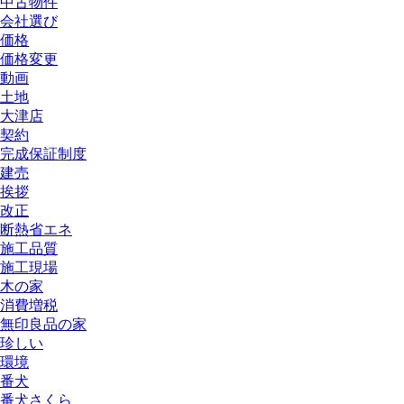
中古物件
会社選び
価格
価格変更
動画
土地
大津店
契約
完成保証制度
建売
挨拶
改正
断熱省エネ
施工品質
施工現場
木の家
消費増税
無印良品の家
珍しい
環境
番犬
番犬さくら