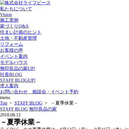
私たちについて
Vision
施工実例
家づくりQ&A
住まい計画のヒント
土地・不動産管理
リフォーム
お客様の声
イベント案内
モデルハウス
無印良品の家
UP!
社長BLOG
STAFF BLOG
UP!
求人案内
お問い合わせ 相談会・イベント予約
menu
Top
>
STAFF BLOG
> －夏季休業－
STAFF BLOG
無印良品の家
2018.08.12
－夏季休業－