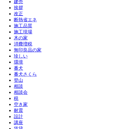
建売
挨拶
改正
断熱省エネ
施工品質
施工現場
木の家
消費増税
無印良品の家
珍しい
環境
番犬
番犬さくら
登山
相談
相談会
税
空き家
耐震
設計
講座
賃貸