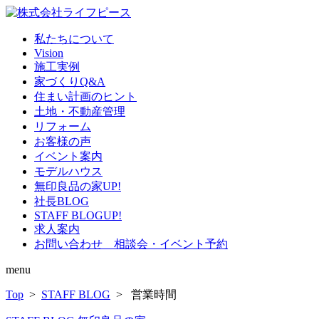
私たちについて
Vision
施工実例
家づくりQ&A
住まい計画のヒント
土地・不動産管理
リフォーム
お客様の声
イベント案内
モデルハウス
無印良品の家
UP!
社長BLOG
STAFF BLOG
UP!
求人案内
お問い合わせ 相談会・イベント予約
menu
Top
>
STAFF BLOG
> 営業時間