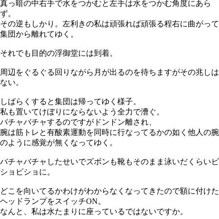
真っ暗の中右手で水をつかむと左手は水をつかむ角度にあら
ず。
その逆もしかり。左利きの私は頑張れば頑張る程右に曲がって
集団から離れてゆく。
それでも目的の浮御堂には到着。
周辺をぐるぐる回りながら月が出るのを待ちますがその兆しは
ない。
しばらくすると集団は帰ってゆく様子。
私も置いてけぼりにならないよう全力で漕ぐ。
バチャバチャするのですがドンドン離され、
腕は筋トレと有酸素運動を同時に行なってるかの如く他人の腕
のように感覚が無くなってゆく。
バチャバチャしたせいでズボンも靴もそのまま泳いだくらいビ
ショビショに。
どこを向いてるかわけがわからなくなってきたので額に付けた
ヘッドランプをスイッチON。
なんと、私は水たまりに座っているではないですか。