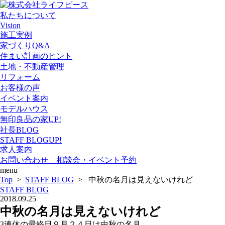
私たちについて
Vision
施工実例
家づくりQ&A
住まい計画のヒント
土地・不動産管理
リフォーム
お客様の声
イベント案内
モデルハウス
無印良品の家
UP!
社長BLOG
STAFF BLOG
UP!
求人案内
お問い合わせ 相談会・イベント予約
menu
Top
>
STAFF BLOG
> 中秋の名月は見えないけれど
STAFF BLOG
2018.09.25
中秋の名月は見えないけれど
3連休の最終日９月２４日は中秋の名月。