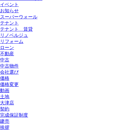
イベント
お知らせ
スーパーウォール
テナント
テナント 賃貸
リノベルジュ
リフォーム
ローン
不動産
中古
中古物件
会社選び
価格
価格変更
動画
土地
大津店
契約
完成保証制度
建売
挨拶