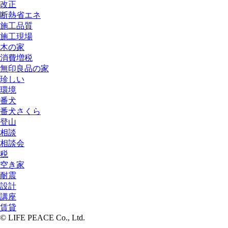
改正
断熱省エネ
施工品質
施工現場
木の家
消費増税
無印良品の家
珍しい
環境
番犬
番犬さくら
登山
相談
相談会
税
空き家
耐震
設計
講座
賃貸
© LIFE PEACE Co., Ltd.