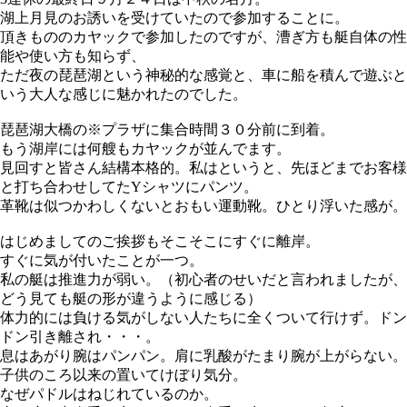
湖上月見のお誘いを受けていたので参加することに。
頂きもののカヤックで参加したのですが、漕ぎ方も艇自体の性
能や使い方も知らず、
ただ夜の琵琶湖という神秘的な感覚と、車に船を積んで遊ぶと
いう大人な感じに魅かれたのでした。
琵琶湖大橋の※プラザに集合時間３０分前に到着。
もう湖岸には何艘もカヤックが並んでます。
見回すと皆さん結構本格的。私はというと、先ほどまでお客様
と打ち合わせしてたYシャツにパンツ。
革靴は似つかわしくないとおもい運動靴。ひとり浮いた感が。
はじめましてのご挨拶もそこそこにすぐに離岸。
すぐに気が付いたことが一つ。
私の艇は推進力が弱い。（初心者のせいだと言われましたが、
どう見ても艇の形が違うように感じる）
体力的には負ける気がしない人たちに全くついて行けず。ドン
ドン引き離され・・・。
息はあがり腕はパンパン。肩に乳酸がたまり腕が上がらない。
子供のころ以来の置いてけぼり気分。
なぜパドルはねじれているのか。